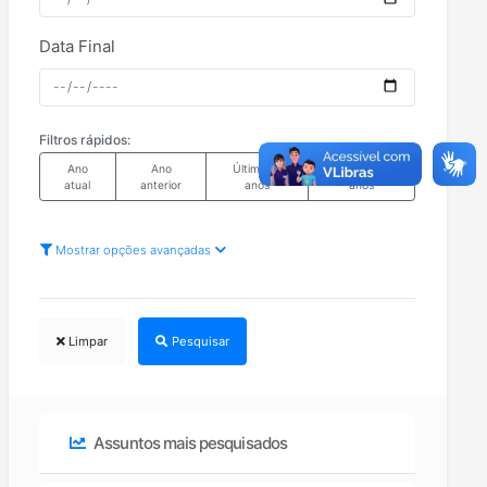
Data Final
Filtros rápidos:
Ano
Ano
Últimos 5
Últimos 10
atual
anterior
anos
anos
Mostrar opções avançadas
Limpar
Pesquisar
Assuntos mais pesquisados