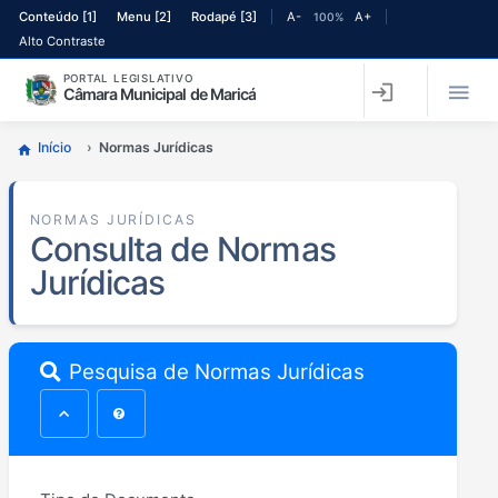
Ir para o conteúdo principal
Ir para o menu principal
Conteúdo [1]
Menu [2]
Rodapé [3]
A-
A+
100%
Alto Contraste
PORTAL LEGISLATIVO

login
Câmara Municipal de Maricá
Início
Normas Jurídicas
home
NORMAS JURÍDICAS
Consulta de Normas
Jurídicas
Pesquisa de Normas Jurídicas