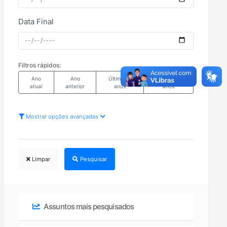
Data Final
Filtros rápidos:
Ano
Ano
Últimos 5
Últimos 10
atual
anterior
anos
anos
Mostrar opções avançadas
Limpar
Pesquisar
Assuntos mais pesquisados